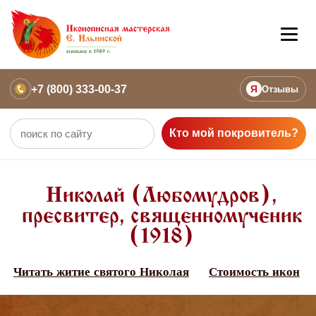
+7 (800) 333-00-37
Я
Отзывы
Кто мой покровитель?
Николай (Любомудров),
пресвитер, священномученик
(1918)
Читать житие святого Николая
Стоимость икон