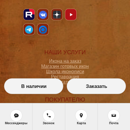
НАШИ УСЛУГИ
Икона на заказ
Магазин готовых икон
Школа иконописи
Реставрация
Статьи
В наличии
Заказать
ПОКУПАТЕЛЮ
О мастерской
Как сделать заказ
Доставка и оплата
Мессенджеры
Звонок
Карта
Почта
Политика конфиденциальности
Согласие на обработку персональных данных