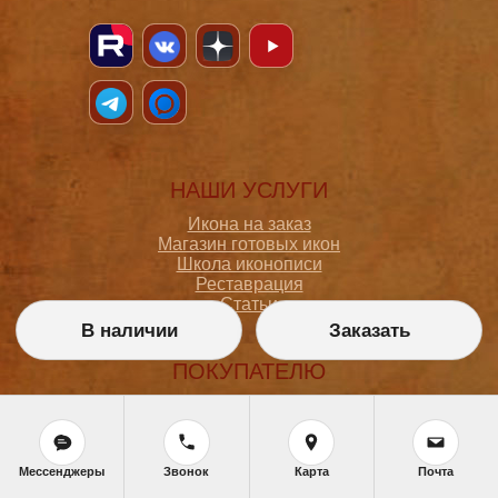
НАШИ УСЛУГИ
Икона на заказ
Магазин готовых икон
Школа иконописи
Реставрация
Статьи
В наличии
Заказать
ПОКУПАТЕЛЮ
О мастерской
Как сделать заказ
Доставка и оплата
Политика конфиденциальности
Мессенджеры
Звонок
Карта
Почта
Согласие на обработку персональных данных