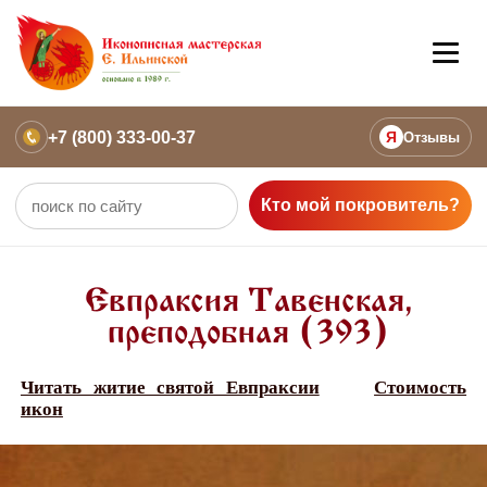
+7 (800) 333-00-37
Я
Отзывы
Кто мой покровитель?
Евпраксия Тавенская,
преподобная (393)
Читать житие святой Евпраксии
Стоимость
икон