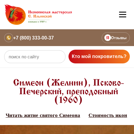
+7 (800) 333-00-37
Я
Отзывы
Кто мой покровитель?
Симеон (Желнин), Псково-
Печерский, преподобный
(1960)
Читать житие святого Симеона
Стоимость икон