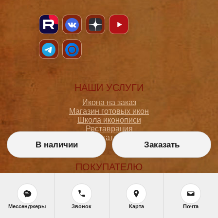
НАШИ УСЛУГИ
Икона на заказ
Магазин готовых икон
Школа иконописи
Реставрация
Статьи
В наличии
Заказать
ПОКУПАТЕЛЮ
О мастерской
Как сделать заказ
Доставка и оплата
Мессенджеры
Звонок
Карта
Почта
Политика конфиденциальности
Согласие на обработку персональных данных