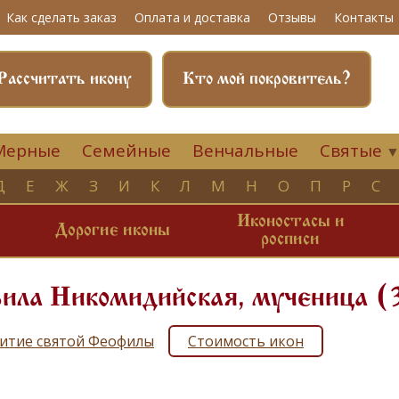
Как сделать заказ
Оплата и доставка
Отзывы
Контакты
Рассчитать икону
Кто мой покровитель?
Мерные
Семейные
Венчальные
Святые
Д
Е
Ж
З
И
К
Л
М
Н
О
П
Р
С
Иконостасы и
и
Дорогие иконы
росписи
ила Никомидийская, мученица (
итие святой Феофилы
Стоимость икон