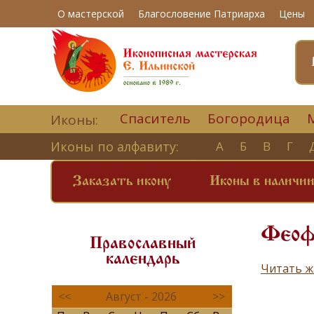
О мастерской
Благословение Патриарха
Цены
Спаситель
Богородица
Иконы:
Иконы по алфавиту:
А
Б
В
Г
Заказать икону
Иконы в наличи
Феоф
Православный
календарь
Читать ж
<<
Август - 2026
>>