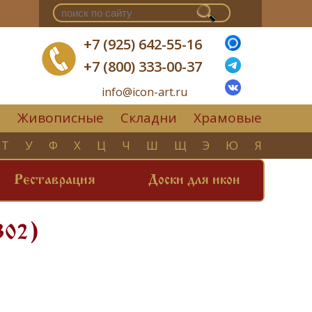
+7 (925) 642-55-16
+7 (800) 333-00-37
info@icon-art.ru
Живописные
Складни
Храмовые
▼
Т
У
Ф
Х
Ц
Ч
Ш
Щ
Э
Ю
Я
Реставрация
Доски для икон
302)