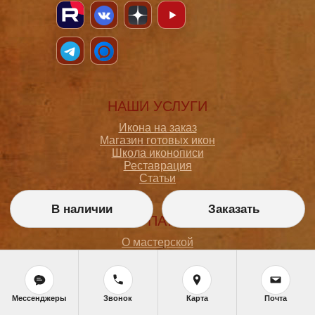
НАШИ УСЛУГИ
Икона на заказ
Магазин готовых икон
Школа иконописи
Реставрация
Статьи
В наличии
Заказать
ПОКУПАТЕЛЮ
О мастерской
Как сделать заказ
Доставка и оплата
Политика конфиденциальности
Согласие на обработку персональных данных
Мессенджеры
Звонок
Карта
Почта
Политика обработки персональных данных