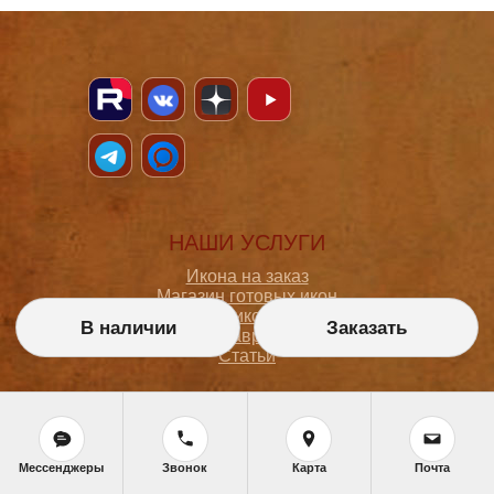
НАШИ УСЛУГИ
Икона на заказ
Магазин готовых икон
Школа иконописи
В наличии
Заказать
Реставрация
Статьи
ПОКУПАТЕЛЮ
О мастерской
Мессенджеры
Звонок
Карта
Почта
Как сделать заказ