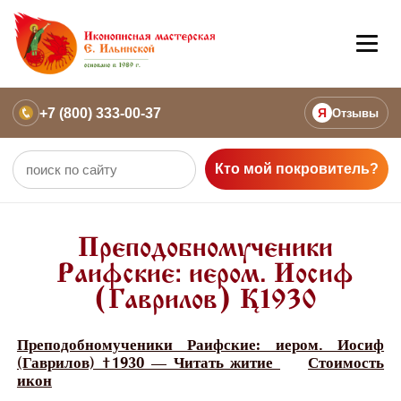
+7 (800) 333-00-37
Я
Отзывы
Кто мой покровитель?
Преподобномученики
Раифские: иером. Иосиф
(Гаврилов) †1930
Преподобномученики Раифские: иером. Иосиф
(Гаврилов) †1930 — Читать житие
Стоимость
икон