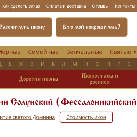
Как сделать заказ
Оплата и доставка
Отзывы
Контакты
Рассчитать икону
Кто мой покровитель?
Мерные
Семейные
Венчальные
Святые
Д
Е
Ж
З
И
К
Л
М
Н
О
П
Р
С
Иконостасы и
и
Дорогие иконы
росписи
ин Солунский (Фессалоникийский
итие святого Домнина
Стоимость икон