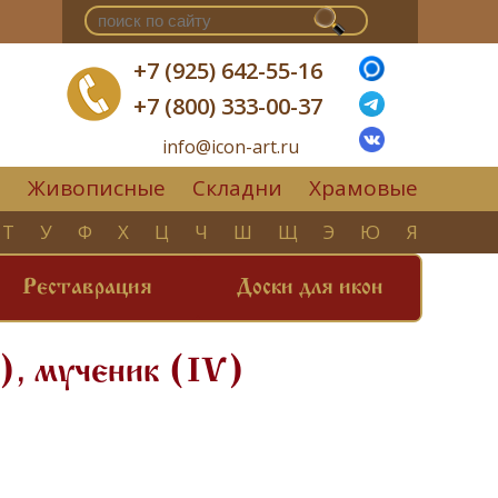
+7 (925) 642-55-16
+7 (800) 333-00-37
info@icon-art.ru
Живописные
Складни
Храмовые
▼
Т
У
Ф
Х
Ц
Ч
Ш
Щ
Э
Ю
Я
Реставрация
Доски для икон
), мученик (IV)