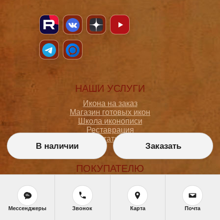
НАШИ УСЛУГИ
Икона на заказ
Магазин готовых икон
Школа иконописи
Реставрация
Статьи
В наличии
Заказать
ПОКУПАТЕЛЮ
О мастерской
Как сделать заказ
Доставка и оплата
Мессенджеры
Звонок
Карта
Почта
Политика конфиденциальности
Согласие на обработку персональных данных