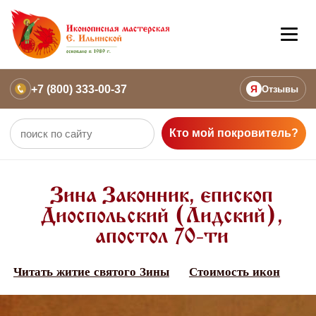
+7 (800) 333-00-37
Я
Отзывы
Кто мой покровитель?
Зина Законник, епископ
Диоспольский (Лидский),
апостол 70-ти
Читать житие святого Зины
Стоимость икон