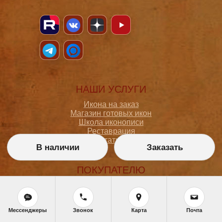
НАШИ УСЛУГИ
Икона на заказ
Магазин готовых икон
Школа иконописи
Реставрация
Статьи
В наличии
Заказать
ПОКУПАТЕЛЮ
О мастерской
Как сделать заказ
Доставка и оплата
Мессенджеры
Звонок
Карта
Почта
Политика конфиденциальности
Согласие на обработку персональных данных