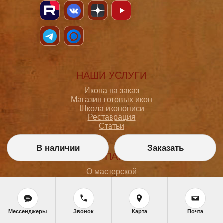
НАШИ УСЛУГИ
Икона на заказ
Магазин готовых икон
Школа иконописи
Реставрация
Статьи
В наличии
Заказать
ПОКУПАТЕЛЮ
О мастерской
Как сделать заказ
Доставка и оплата
Политика конфиденциальности
Согласие на обработку персональных данных
Мессенджеры
Звонок
Карта
Почта
Политика обработки персональных данных