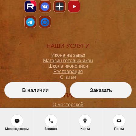
НАШИ УСЛУГИ
Икона на заказ
Магазин готовых икон
Школа иконописи
Реставрация
Статьи
В наличии
Заказать
ПОКУПАТЕЛЮ
О мастерской
Как сделать заказ
Доставка и оплата
Политика конфиденциальности
Согласие на обработку персональных данных
Мессенджеры
Звонок
Карта
Почта
Политика обработки персональных данных