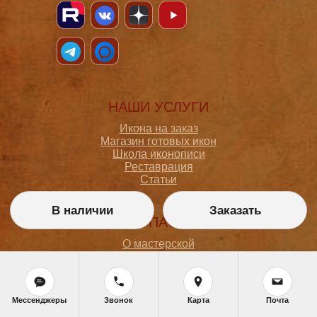
НАШИ УСЛУГИ
Икона на заказ
Магазин готовых икон
Школа иконописи
Реставрация
Статьи
В наличии
Заказать
ПОКУПАТЕЛЮ
О мастерской
Как сделать заказ
Доставка и оплата
Политика конфиденциальности
Согласие на обработку персональных данных
Мессенджеры
Звонок
Карта
Почта
Политика обработки персональных данных