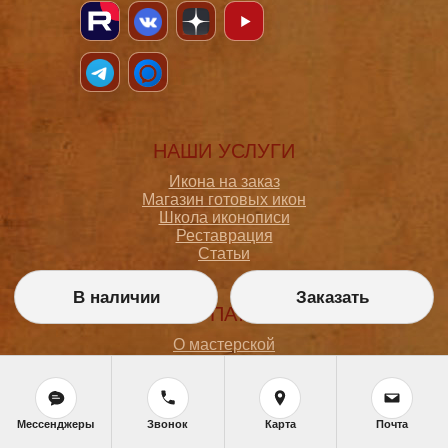
НАШИ УСЛУГИ
Икона на заказ
Магазин готовых икон
Школа иконописи
Реставрация
Статьи
В наличии
Заказать
ПОКУПАТЕЛЮ
О мастерской
Как сделать заказ
Доставка и оплата
Политика конфиденциальности
Согласие на обработку персональных данных
Мессенджеры
Звонок
Карта
Почта
Политика обработки персональных данных