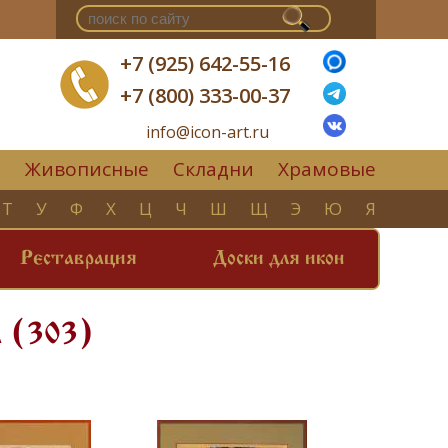
+7 (925) 642-55-16
+7 (800) 333-00-37
info@icon-art.ru
Живописные
Складни
Храмовые
▼
Т
У
Ф
Х
Ц
Ч
Ш
Щ
Э
Ю
Я
Реставрация
Доски для икон
а (303)