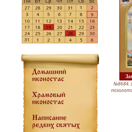
Пн
Вт
Ср
Чт
Пт
Сб
Вс
1
2
27
28
29
30
31
3
4
5
6
7
8
9
10
11
12
13
14
15
16
17
18
19
20
21
22
23
24
25
26
27
28
29
30
31
1
2
3
4
5
6
Домашний
За
иконостас
№8684. 
позолота
Храмовый
иконостас
Написание
редких святых