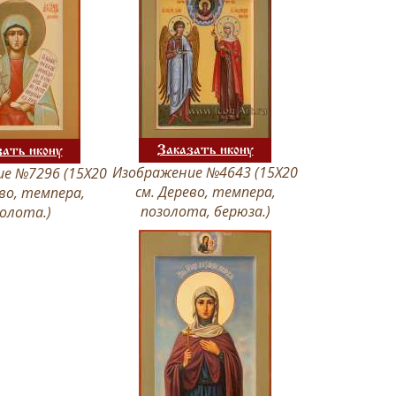
Заказать икону
зать икону
Изображение №4643 (15Х20
е №7296 (15Х20
см. Дерево, темпера,
ево, темпера,
позолота, берюза.)
олота.)