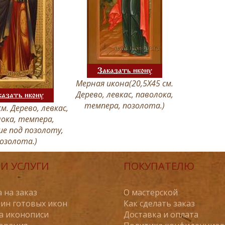
Заказать икону
Мерная икона(20,5Х45 см.
Дерево, левкас, паволока,
казать икону
темпера, позолота.)
см. Дерево, левкас,
ока, темпера,
е под позолоту,
озолота.)
И УСЛУГИ
ПОКУПАТЕЛЮ
 на заказ
О мастерской
ин готовых икон
Как сделать заказ
а иконописи
Доставка и оплата