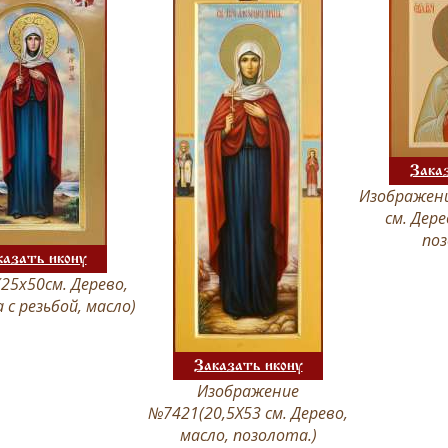
Зака
Изображени
см. Дер
поз
казать икону
(25х50см. Дерево,
 с резьбой, масло)
Заказать икону
Изображение
№7421(20,5Х53 см. Дерево,
масло, позолота.)