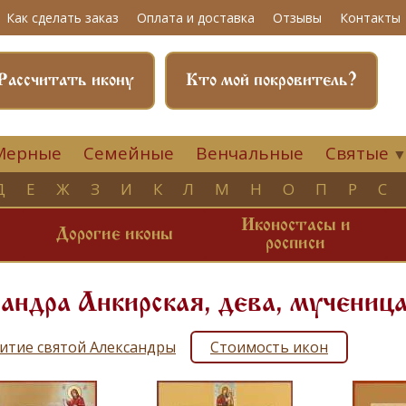
Как сделать заказ
Оплата и доставка
Отзывы
Контакты
Рассчитать икону
Кто мой покровитель?
Мерные
Семейные
Венчальные
Святые
Д
Е
Ж
З
И
К
Л
М
Н
О
П
Р
С
Иконостасы и
и
Дорогие иконы
росписи
андра Анкирская, дева, мучениц
итие святой Александры
Стоимость икон