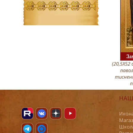
За
(20,5Х52 
павол
тиснени
п
НАШ
Икона
Магаз
Школ