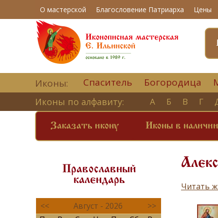
О мастерской
Благословение Патриарха
Цены
Спаситель
Богородица
Иконы:
Иконы по алфавиту:
А
Б
В
Г
Заказать икону
Иконы в наличи
Алекс
Православный
календарь
Читать ж
<<
Август - 2026
>>