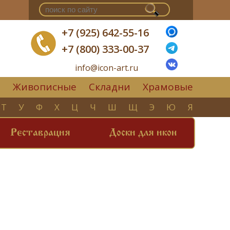
+7 (925) 642-55-16
+7 (800) 333-00-37
info@icon-art.ru
Живописные
Складни
Храмовые
▼
Т
У
Ф
Х
Ц
Ч
Ш
Щ
Э
Ю
Я
Реставрация
Доски для икон