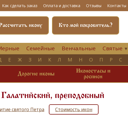
Как сделать заказ
Оплата и доставка
Отзывы
Контакты
Рассчитать икону
Кто мой покровитель?
Мерные
Семейные
Венчальные
Святые
Д
Е
Ж
З
И
К
Л
М
Н
О
П
Р
С
Иконостасы и
и
Дорогие иконы
росписи
 Галатийский, преподобный
итие святого Петра
Стоимость икон