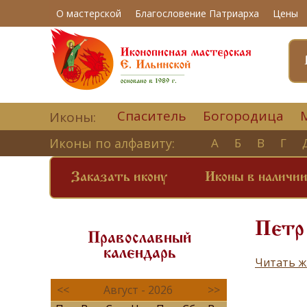
О мастерской
Благословение Патриарха
Цены
Спаситель
Богородица
Иконы:
Иконы по алфавиту:
А
Б
В
Г
Заказать икону
Иконы в наличи
Петр
Православный
календарь
Читать ж
<<
Август - 2026
>>