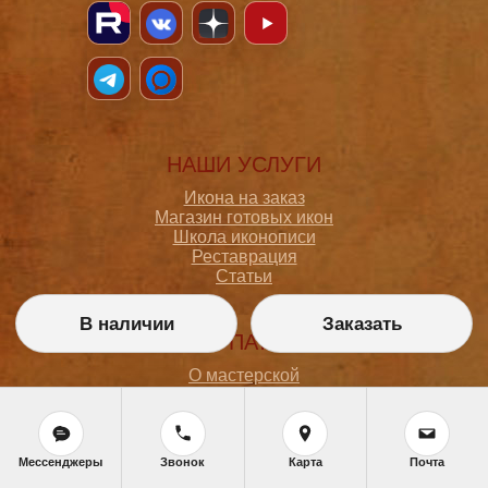
НАШИ УСЛУГИ
Икона на заказ
Магазин готовых икон
Школа иконописи
Реставрация
Статьи
В наличии
Заказать
ПОКУПАТЕЛЮ
О мастерской
Как сделать заказ
Доставка и оплата
Политика конфиденциальности
Согласие на обработку персональных данных
Мессенджеры
Звонок
Карта
Почта
Политика обработки персональных данных