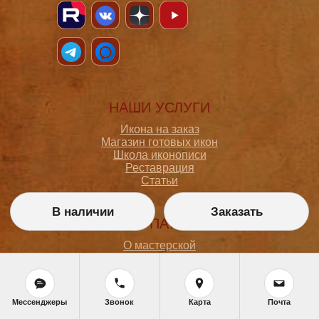
НАШИ УСЛУГИ
Икона на заказ
Магазин готовых икон
Школа иконописи
Реставрация
Статьи
В наличии
Заказать
ПОКУПАТЕЛЮ
О мастерской
Как сделать заказ
Доставка и оплата
Политика конфиденциальности
Согласие на обработку персональных данных
Мессенджеры
Звонок
Карта
Почта
Политика обработки персональных данных