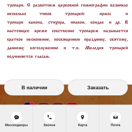
тропари. С развитием церковной гимнографии возникло
несколько типов тропарей:
ирмос
и
тропари
канона
,
стихира
,
ипакои
,
кондак
и др. В
настоящее время собственно тропарем называется
краткое песнопение, посвященное празднику, святому,
данному богослужению и т.п. Мелодия тропарей
подчиняется
гласам
.
В наличии
Заказать
Мессенджеры
Звонок
Карта
Почта