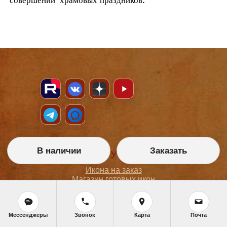
совершении
храмовых праздников
.
В наличии
Заказать
НАШИ УСЛУГИ
Икона на заказ
Магазин готовых икон
Школа иконописи
Реставрация
Статьи
Мессенджеры
Звонок
Карта
Почта