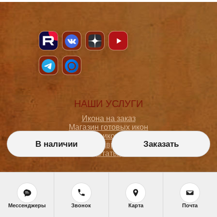
НАШИ УСЛУГИ
Икона на заказ
Магазин готовых икон
Школа иконописи
В наличии
Заказать
Реставрация
Статьи
ПОКУПАТЕЛЮ
О мастерской
Как сделать заказ
Мессенджеры
Звонок
Карта
Почта
Доставка и оплата