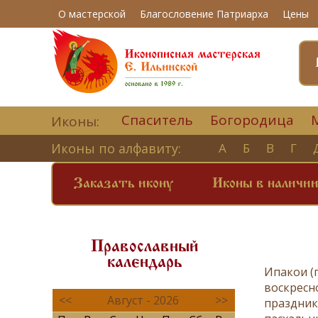
О мастерской
Благословение Патриарха
Цены
Спаситель
Богородица
Иконы:
Иконы по алфавиту:
А
Б
В
Г
Заказать икону
Иконы в наличи
Православный
календарь
Ипакои
(
воскрес
<<
Август - 2026
>>
праздни