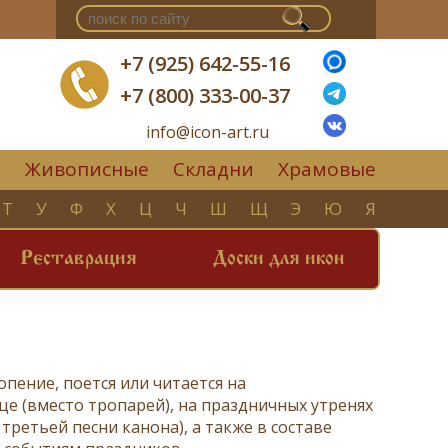
+7 (925) 642-55-16
+7 (800) 333-00-37
info@icon-art.ru
Живописные
Складни
Храмовые
▼
Т
У
Ф
Х
Ц
Ч
Ш
Щ
Э
Ю
Я
Реставрация
Доски для икон
опение, поется или читается на
це
(вместо
тропарей
), на праздничных утренях
е третьей песни канона), а также в составе