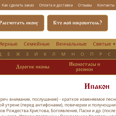
Как сделать заказ
Оплата и доставка
Отзывы
Контакты
Рассчитать икону
Кто мой покровитель?
Мерные
Семейные
Венчальные
Святые
Д
Е
Ж
З
И
К
Л
М
Н
О
П
Р
С
Иконостасы и
и
Дорогие иконы
росписи
Ипакои
греч. внимание, послушание) - краткое изменяемое песн
ной
утрене
(перед
антифонами
),
повечерии
и
полунощни
ков
Рождества Христова
,
Богоявления
,
Пасхи
и др. (посл