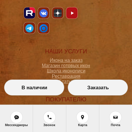
НАШИ УСЛУГИ
Икона на заказ
Магазин готовых икон
Школа иконописи
Реставрация
Статьи
В наличии
Заказать
ПОКУПАТЕЛЮ
О мастерской
Как сделать заказ
Доставка и оплата
Политика конфиденциальности
Мессенджеры
Звонок
Карта
Почта
Согласие на обработку персональных данных