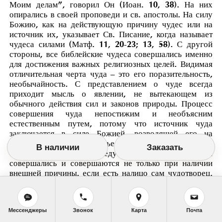
Моим делам”, говорил Он (Иоан. 10, 38). На них
опирались в своей проповеди и св. апостолы. На силу
Божию, как на действующую причину чудес или на
источник их, указывает Св. Писание, когда называет
чудеса силами (Матф. 11, 20-23; 13, 58). С другой
стороны, все библейские чудеса совершались именно
для достижения важных религиозных целей. Видимая
отличительная черта чуда – это его поразительность,
необычайность. С представлением о чуде всегда
приходит мысль о явлении, не вытекающем из
обычного действия сил и законов природы. Процесс
совершения чуда непостижим и необъясним
естественным путем, потому что источник чуда
заключается в силе Божией, возводящей его на
степень явления сверхъестественного в полном
В наличии
Заказать
смысле этого слова. Следует заметить, что чудеса
совершались и совершаются не только при наличии
внешней причины, если есть налицо сам чудотворец,
а, главным образом, если имеются внутренние
нравственные условия для их совершения.
Необходимо отличать чудеса истинные от чудес
Мессенджеры
Звонок
Карта
Почта
мнимых, ложных, языческих, совершаемых демонами