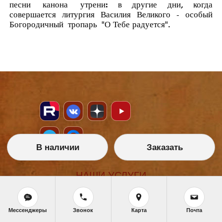
песни
канона
утрени
: в другие дни, когда
совершается литургия Василия Великого - особый
Богородичный
тропарь
"О Тебе радуется".
В наличии
Заказать
НАШИ УСЛУГИ
Икона на заказ
Магазин готовых икон
Школа иконописи
Мессенджеры
Звонок
Карта
Почта
Реставрация