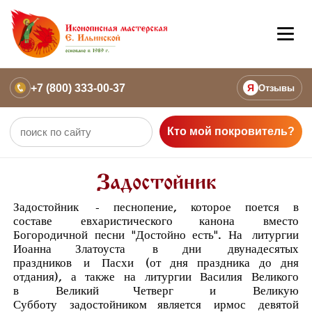
+7 (800) 333-00-37
Я
Отзывы
Кто мой покровитель?
Задостойник
Задостойник
- песнопение, которое поется в
составе
евхаристического канона
вместо
Богородичной песни "Достойно есть". На
литургии
Иоанна Златоуста
в дни
двунадесятых
праздников
и
Пасхи
(от дня праздника до дня
отдания), а также на литургии Василия Великого
в
Великий Четверг
и
Великую
Субботу
задостойником является
ирмос
девятой