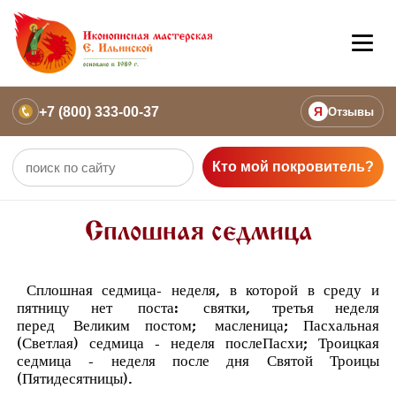
+7 (800) 333-00-37
Я
Отзывы
Кто мой покровитель?
Сплошная седмица
Сплошная седмица
- неделя, в которой в среду и
пятницу нет
поста
:
святки
, третья неделя
перед
Великим постом
;
масленица
; Пасхальная
(Светлая) седмица - неделя после
Пасхи
; Троицкая
седмица - неделя после дня Святой Троицы
(
Пятидесятницы
).