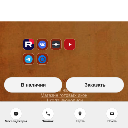
НАШИ УСЛУГИ
В наличии
Заказать
Икона на заказ
Магазин готовых икон
Школа иконописи
Реставрация
Статьи
Мессенджеры
Звонок
Карта
Почта