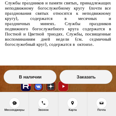
Службы праздников и памяти святых, принадлежащих
неподвижному
богослужебному кругу
(почти все
празднования святых относятся к неподвижному
кругу), содержатся в месячных и
праздничных
минеях
. Службы праздников
подвижного богослужебного круга содержатся в
Постной и Цветной
триодях
. Службы, посвященные
воспоминаниям дней недели (см.
седмичный
богослужебный круг
), содержатся в
октоихе
.
В наличии
Заказать
Мессенджеры
Звонок
Карта
Почта