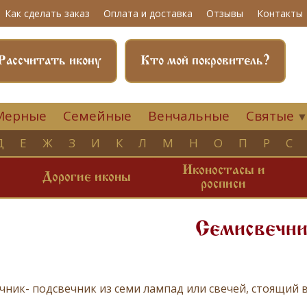
Как сделать заказ
Оплата и доставка
Отзывы
Контакты
Рассчитать икону
Кто мой покровитель?
Мерные
Семейные
Венчальные
Святые
Д
Е
Ж
З
И
К
Л
М
Н
О
П
Р
С
Иконостасы и
и
Дорогие иконы
росписи
Семисвечни
чник- подсвечник из семи лампад или свечей, стоящий в