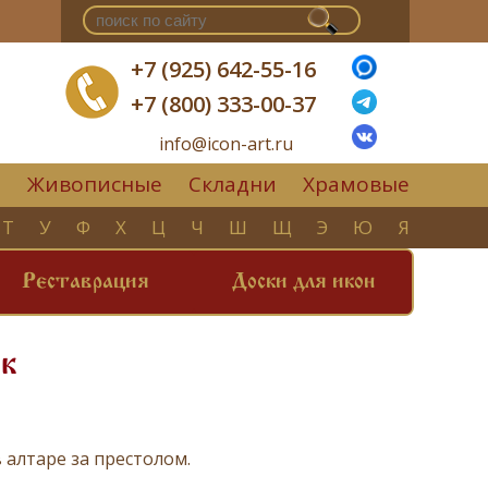
+7 (925) 642-55-16
+7 (800) 333-00-37
info@icon-art.ru
Живописные
Складни
Храмовые
▼
Т
У
Ф
Х
Ц
Ч
Ш
Щ
Э
Ю
Я
Реставрация
Доски для икон
к
 алтаре за престолом.