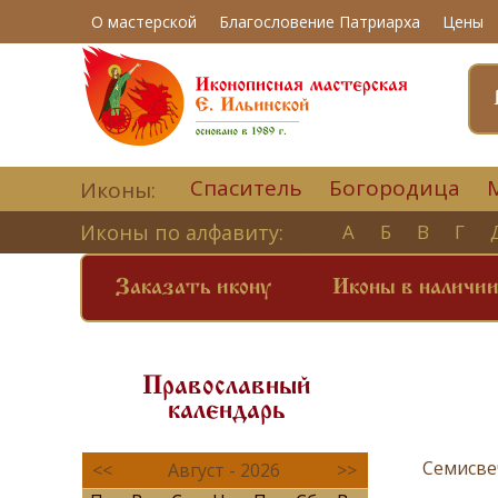
О мастерской
Благословение Патриарха
Цены
Спаситель
Богородица
Иконы:
Иконы по алфавиту:
А
Б
В
Г
Заказать икону
Иконы в наличи
Православный
календарь
Семисве
<<
Август - 2026
>>