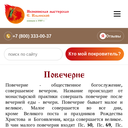
+7 (800) 333-00-37
Я
Отзывы
Кто мой покровитель?
Повечерие
Повечерие
- общественное богослужение,
совершаемое вечером. Название происходит от
монастырской практики совершать повечерие после
вечерней еды - вечери. Повечерие бывает малое и
великое. Малое совершается во все дни,
кроме
Великого поста
и праздников
Рождества
Христова
и
Богоявления
, когда совершается великое.
В чин малого повечерия входят
Пс. 50
,
Пс. 69
,
Пс.