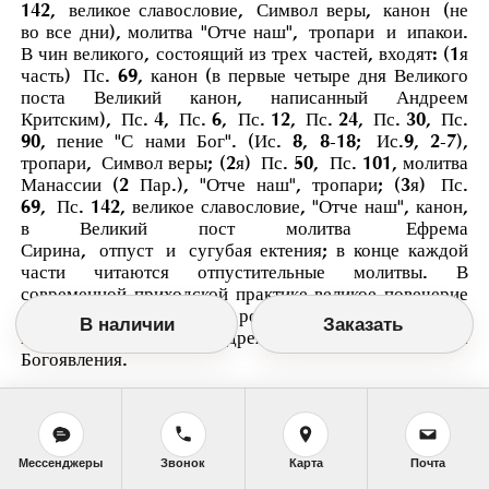
142
,
великое славословие
,
Символ веры
,
канон
(не
во все дни), молитва "
Отче наш
",
тропари
и
ипакои
.
В чин великого, состоящий из трех частей, входят: (1я
часть)
Пс. 69
, канон (в первые четыре дня Великого
поста Великий канон, написанный Андреем
Критским),
Пс. 4
,
Пс. 6
,
Пс. 12
,
Пс. 24
,
Пс. 30
,
Пс.
90
, пение "С нами Бог". (
Ис. 8, 8-18
;
Ис.9, 2-7
),
тропари,
Символ веры
; (2я)
Пс. 50
,
Пс. 101
, молитва
Манассии (2 Пар.), "Отче наш", тропари; (3я)
Пс.
69
,
Пс. 142
, великое славословие, "Отче наш", канон,
в Великий пост молитва
Ефрема
Сирина
,
отпуст
и
сугубая ектения
; в конце каждой
части читаются отпустительные молитвы. В
современной приходской практике великое повечерие
почти не совершается, к роме дней Великого поста,
В наличии
Заказать
когда читается канон Андрея Критского, и праздника
Богоявления.
Мессенджеры
Звонок
Карта
Почта