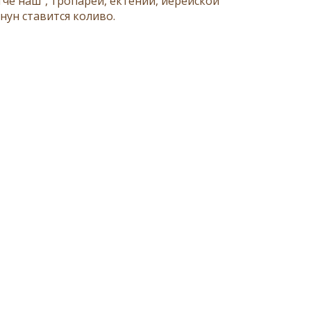
тче наш
", тропарей, ектений,
иерейской
анун
ставится
коливо
.