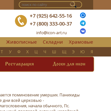
+7 (925) 642-55-16
+7 (800) 333-00-37
info@icon-art.ru
Живописные
Складни
Храмовые
▼
Т
У
Ф
Х
Ц
Ч
Ш
Щ
Э
Ю
Я
Реставрация
Доски для икон
ршается поминовение умерших. Панихиды
ые дни всей церковью -
лагословения
, начала обычного,
Пс.