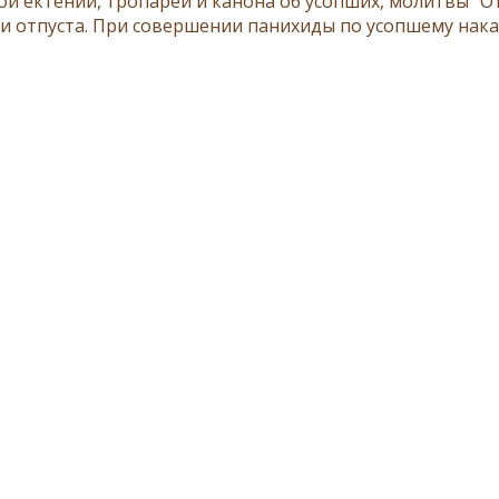
ой ектении
,
тропарей
и
канона
об усопших, молитвы "
О
и
отпуста
. При совершении панихиды по усопшему на
к