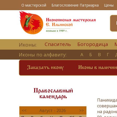
О мастерской
Благословение Патриарха
Цены
Спаситель
Богородица
Иконы:
Иконы по алфавиту:
А
Б
В
Г
Заказать икону
Иконы в наличи
Православный
календарь
Панихида
совершаю
<<
Август - 2026
>>
на
радон