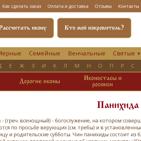
Как сделать заказ
Оплата и доставка
Отзывы
Контакты
Рассчитать икону
Кто мой покровитель?
Мерные
Семейные
Венчальные
Святые
Д
Е
Ж
З
И
К
Л
М
Н
О
П
Р
С
Иконостасы и
и
Дорогие иконы
росписи
Панихида
 -
(греч. всенощный) - богослужение, на котором сове
тся по просьбе верующих (см.
требы
) и в установленн
ицу
и
родительские субботы
. Чин панихиды состоит из
б