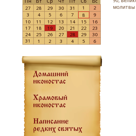
90
,
велик
Пн
Вт
Ср
Чт
Пт
Сб
Вс
молитвы
1
2
27
28
29
30
31
3
4
5
6
7
9
8
10
11
12
13
14
15
16
17
18
19
20
21
22
23
24
25
26
27
28
29
30
31
1
2
3
4
5
6
Домашний
иконостас
Храмовый
иконостас
Написание
редких святых