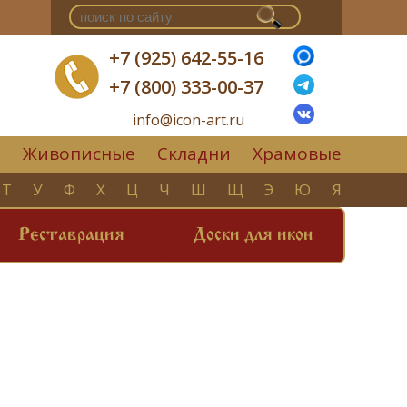
+7 (925) 642-55-16
+7 (800) 333-00-37
info@icon-art.ru
Живописные
Складни
Храмовые
▼
Т
У
Ф
Х
Ц
Ч
Ш
Щ
Э
Ю
Я
Реставрация
Доски для икон