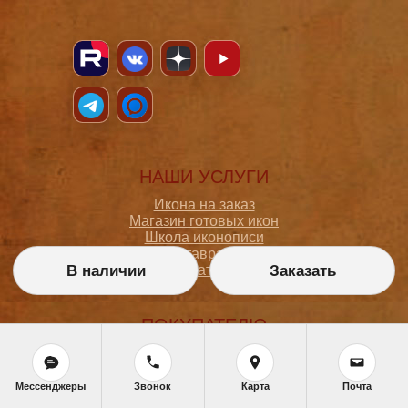
НАШИ УСЛУГИ
Икона на заказ
Магазин готовых икон
Школа иконописи
Реставрация
В наличии
Заказать
Статьи
ПОКУПАТЕЛЮ
О мастерской
Как сделать заказ
Доставка и оплата
Мессенджеры
Звонок
Карта
Почта
Политика конфиденциальности