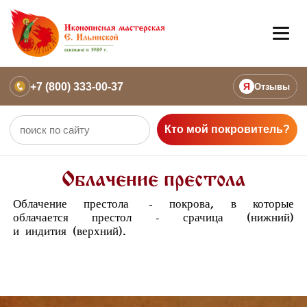
+7 (800) 333-00-37
Я
Отзывы
Кто мой покровитель?
Облачение престола
Облачение престола
- покрова, в которые
облачается
престол
-
срачица
(нижний)
и
индития
(верхний).