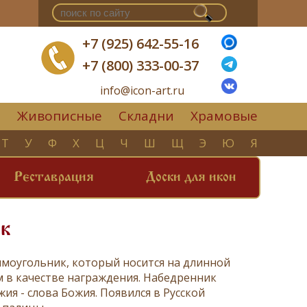
+7 (925) 642-55-16
+7 (800) 333-00-37
info@icon-art.ru
Живописные
Складни
Храмовые
▼
Т
У
Ф
Х
Ц
Ч
Ш
Щ
Э
Ю
Я
Реставрация
Доски для икон
к
ямоугольник, который носится на длинной
м в качестве награждения. Набедренник
я - слова Божия. Появился в Русской