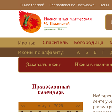
О мастерской
Благословение Патриарха
Цены
Спаситель
Богородица
Иконы:
Иконы по алфавиту:
А
Б
В
Г
Заказать икону
Иконы в наличи
Православный
календарь
Набедре
ленте у 
<<
Август - 2026
>>
рассматр