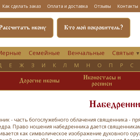
Как сделать заказ
Оплата и доставка
Отзывы
Контакты
Рассчитать икону
Кто мой покровитель?
Мерные
Семейные
Венчальные
Святые
Д
Е
Ж
З
И
К
Л
М
Н
О
П
Р
С
Иконостасы и
и
Дорогие иконы
росписи
Набедренни
нник
- часть богослужебного облачения
священника
- пр
бедра. Право ношения набедренника дается священника
ивается как символическое изображение духовного оружи