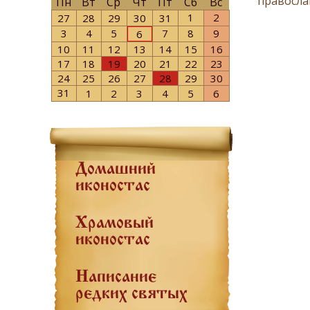
правосла
Пн
Вт
Ср
Чт
Пт
Сб
Вс
1
2
27
28
29
30
31
3
4
5
7
8
9
6
10
11
12
13
14
15
16
17
18
19
20
21
22
23
24
25
26
27
28
29
30
31
1
2
3
4
5
6
Домашний
иконостас
Храмовый
иконостас
Написание
редких святых