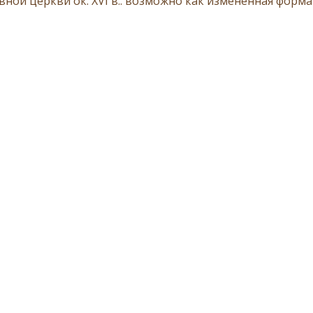
вной церкви ок. XVI в.. возможно как измененная форм