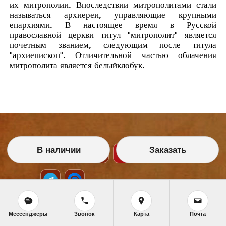
их митрополии. Впоследствии митрополитами стали
называться архиереи, управляющие крупными
епархиями. В настоящее время в Русской
православной церкви титул "митрополит" является
почетным званием, следующим после титула
"
архиепископ
". Отличительной частью облачения
митрополита является белый
клобук
.
В наличии
Заказать
Мессенджеры
Звонок
Карта
Почта
НАШИ УСЛУГИ