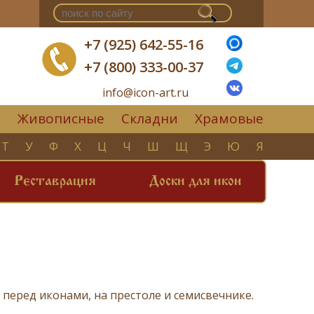
+7 (925) 642-55-16
+7 (800) 333-00-37
info@icon-art.ru
Живописные
Складни
Храмовые
▼
Т
У
Ф
Х
Ц
Ч
Ш
Щ
Э
Ю
Я
Реставрация
Доски для икон
й перед
иконами
, на
престоле
и
семисвечнике
.