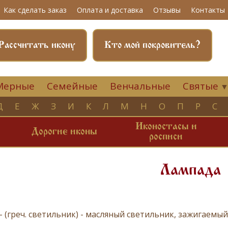
Как сделать заказ
Оплата и доставка
Отзывы
Контакты
Рассчитать икону
Кто мой покровитель?
Мерные
Семейные
Венчальные
Святые
Д
Е
Ж
З
И
К
Л
М
Н
О
П
Р
С
Иконостасы и
и
Дорогие иконы
росписи
Лампада
-
(греч. светильник) - масляный светильник, зажигаемы