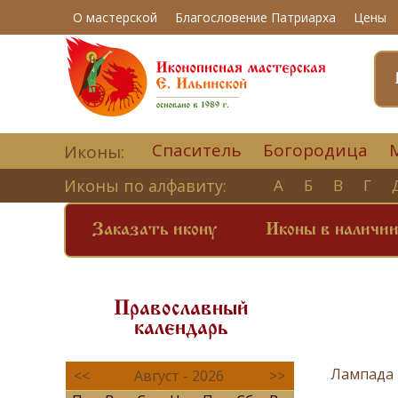
О мастерской
Благословение Патриарха
Цены
Спаситель
Богородица
Иконы:
Иконы по алфавиту:
А
Б
В
Г
Заказать икону
Иконы в наличи
Православный
календарь
Лампада 
<<
Август - 2026
>>