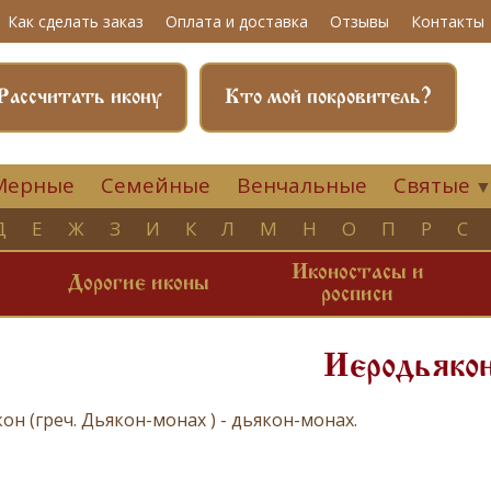
Как сделать заказ
Оплата и доставка
Отзывы
Контакты
Рассчитать икону
Кто мой покровитель?
Мерные
Семейные
Венчальные
Святые
Д
Е
Ж
З
И
К
Л
М
Н
О
П
Р
С
Иконостасы и
и
Дорогие иконы
росписи
Иеродьяко
кон
(греч. Дьякон-монах ) - дьякон-монах.