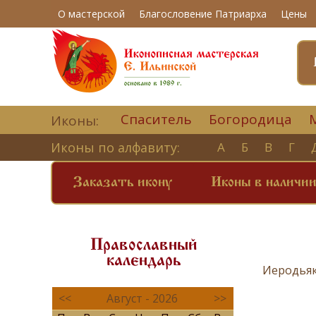
О мастерской
Благословение Патриарха
Цены
Спаситель
Богородица
Иконы:
Иконы по алфавиту:
А
Б
В
Г
Заказать икону
Иконы в наличи
Православный
календарь
Иеродья
<<
Август - 2026
>>