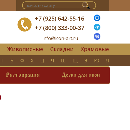
+7 (925) 642-55-16
+7 (800) 333-00-37
info@icon-art.ru
Живописные
Складни
Храмовые
▼
Т
У
Ф
Х
Ц
Ч
Ш
Щ
Э
Ю
Я
Реставрация
Доски для икон
н