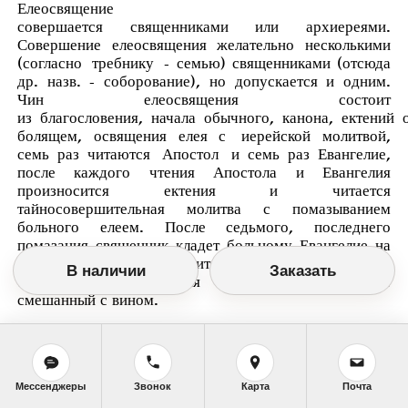
Елеосвящение
совершается
священниками
или
архиереями
.
Совершение елеосвящения желательно несколькими
(согласно
требнику
- семью) священниками (отсюда
др. назв. - соборование), но допускается и одним.
Чин елеосвящения состоит
из
благословения
,
начала
обычного,
канона
,
ектений
болящем, освящения елея с
иерейской молитвой
,
семь раз читаются
Апостол
и семь раз Евангелие,
после каждого чтения Апостола и Евангелия
произносится ектения и читается
тайносовершительная молитва с помазыванием
больного елеем. После седьмого, последнего
помазания священник кладет больному Евангелие на
голову и читает разрешительную молитву. Елей в
В наличии
Заказать
таинстве елеосвящения обычно используют
смешанный с вином.
Мессенджеры
Звонок
Карта
Почта