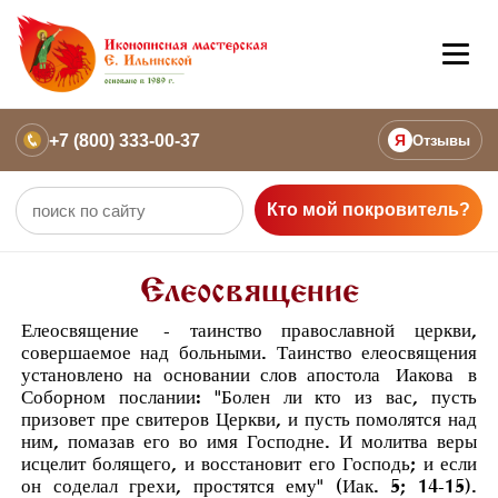
+7 (800) 333-00-37
Я
Отзывы
Кто мой покровитель?
Елеосвящение
Елеосвящение
- таинство православной церкви,
совершаемое над больными. Таинство елеосвящения
установлено на основании слов апостола
Иакова
в
Соборном послании: "Болен ли кто из вас, пусть
призовет пре свитеров Церкви, и пусть помолятся над
ним, помазав его во имя Господне. И молитва веры
исцелит болящего, и восстановит его Господь; и если
он соделал грехи, простятся ему" (
Иак. 5; 14-15
).