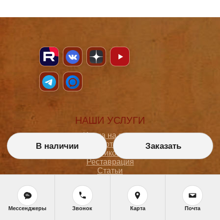
НАШИ УСЛУГИ
Икона на заказ
Магазин готовых икон
В наличии
Заказать
Школа иконописи
Реставрация
Статьи
ПОКУПАТЕЛЮ
Мессенджеры
Звонок
Карта
Почта
О мастерской