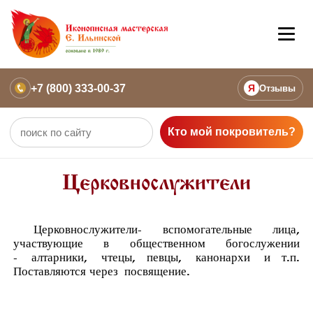
+7 (800) 333-00-37
Я
Отзывы
Кто мой покровитель?
Церковнослужители
Церковнослужители
- вспомогательные лица,
участвующие в общественном богослужении
-
алтарники
,
чтецы
, певцы,
канонархи
и т.п.
Поставляются через
посвящение
.