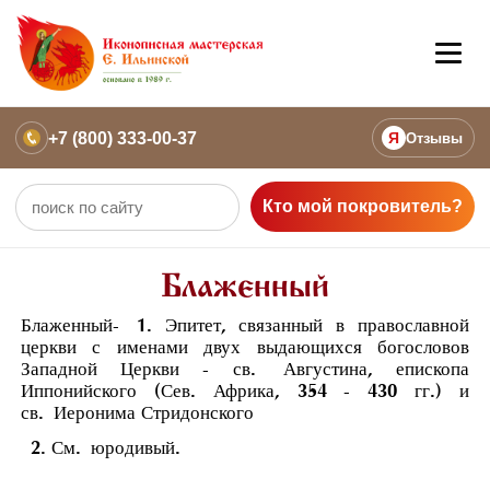
+7 (800) 333-00-37
Я
Отзывы
Кто мой покровитель?
Блаженный
Блаженный-
1. Эпитет, связанный в православной
церкви с именами двух выдающихся богословов
Западной Церкви - св.
Августина
, епископа
Иппонийского (Сев. Африка, 354 - 430 гг.) и
св.
Иеронима Стридонского
2. См.
юродивый
.