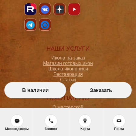
НАШИ УСЛУГИ
Икона на заказ
Магазин готовых икон
Школа иконописи
Реставрация
Статьи
В наличии
Заказать
ПОКУПАТЕЛЮ
О мастерской
Как сделать заказ
Доставка и оплата
Политика конфиденциальности
Согласие на обработку персональных данных
Мессенджеры
Звонок
Карта
Почта
Политика обработки персональных данных