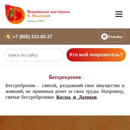
+7 (800) 333-00-37
Я
Отзывы
Кто мой покровитель?
Бессребреник
Бессребреник -
святой, раздавший свое имущество и
живший, не принимая денег за свои труды. Например,
святые бессребреники
Косма
и
Дамиан
.