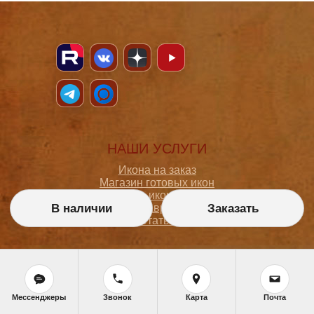
НАШИ УСЛУГИ
Икона на заказ
Магазин готовых икон
Школа иконописи
В наличии
Заказать
Реставрация
Статьи
ПОКУПАТЕЛЮ
О мастерской
Как сделать заказ
Мессенджеры
Звонок
Карта
Почта
Доставка и оплата