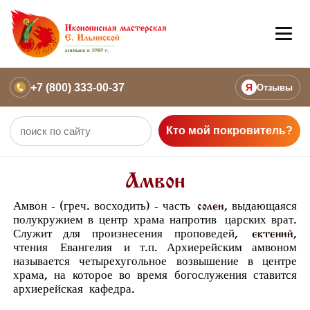
+7 (800) 333-00-37
Я
Отзывы
Кто мой покровитель?
Амвон
Амвон - (греч. восходить) - часть
, выдающаяся
солеи
полукружием в центр храма напротив
царских врат
.
Служит для произнесения проповедей,
,
ектений
чтения
Евангелия
и т.п. Архиерейским амвоном
называется четырехугольное возвышение в центре
храма, на которое во время богослужения ставится
архиерейская
кафедра
.